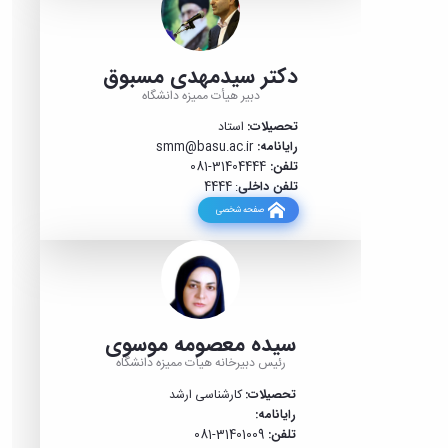
فرمهای
فرمهای
استاد
نامه
مورد
مورد
ممتاز
ارتقاء
نیاز
نیاز
1395-
دکتر سیدمهدی مسبوق
ارتقاء
جدید
یافتگان
دبیر هیأت ممیزه دانشگاه
بخشنامه
ها
تحصیلات:
استاد
رایانامه:
smm@basu.ac.ir
تلفن:
31404444-081
تلفن داخلی
: 4444
صفحه شخصی
سیده معصومه موسوی
رئیس دبیرخانه هیأت ممیزه دانشگاه
تحصیلات:
کارشناسی ارشد
رایانامه:
تلفن:
31401009-081