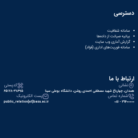
دسترسی
سامانه شفافیت
بیانیه صیانت از داده‌ها
گزارش آماری وب‌ سایت
سامانه فوریت‌های اداری (فؤاد)
ارتباط با ما
نشانی
کدپستی
همدان، چهارباغ شهید مصطفی احمدی روشن، دانشگاه بوعلی سینا
۶۵۱۷۸-۳۸۶۹۵
شماره تماس
پست الکترونیک
public_relation[at]basu.ac.ir
31400000 - 081