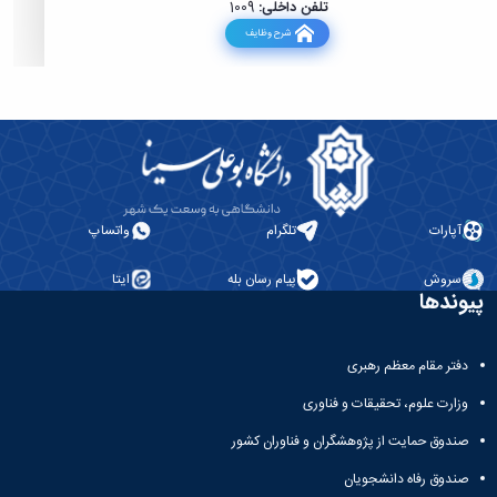
تلفن داخلی:
1009
شرح وظایف
آپارات
تلگرام
واتساپ
سروش
پیام رسان بله
ایتا
پیوندها
دفتر مقام معظم رهبری
وزارت علوم، تحقیقات و فناوری
صندوق حمایت از پژوهشگران و فناوران کشور
صندوق رفاه دانشجویان